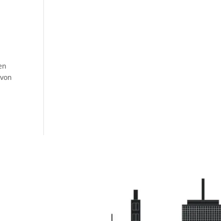
en
 von