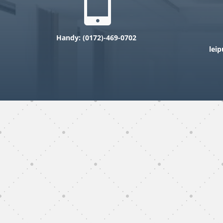

Handy: (0
172)-469-0702
lei