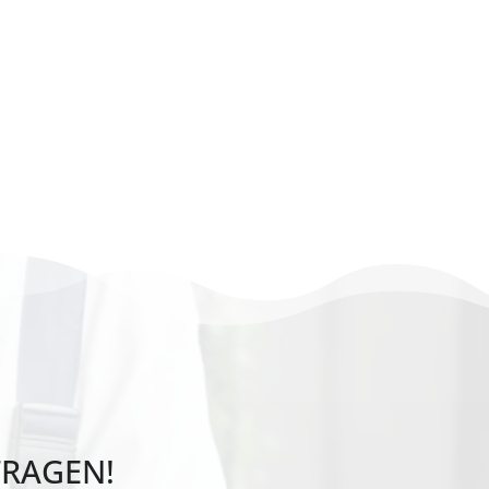
nachunternehmer
gebäudereinigung München
FRAGEN!