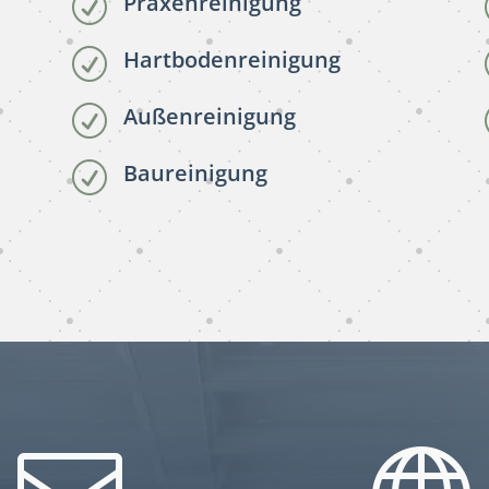
Praxenreinigung
R
Hartbodenreinigung
R
Außenreinigung
R
Baureinigung
R
subunternehmer
gebäudereinigung München