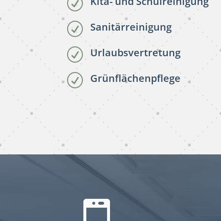
Kita- und Schulreinigung
R
Sanitärreinigung
R
Urlaubsvertretung
R
Grünflächenpflege
R
subunternehmer
reinigung München