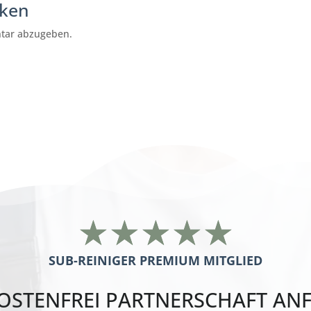
cken
tar abzugeben.
Wiktoria Leipus
München
☆
☆
☆
☆
☆
SUB-REINIGER PREMIUM MITGLIED
OSTENFREI PARTNERSCHAFT AN