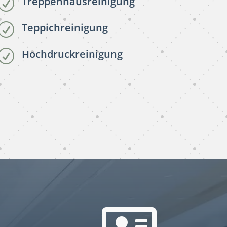
Treppenhausreinigung
R
Teppichreinigung
R
Hochdruckreinigung
R
gebäudereinigung
subunternehmer München