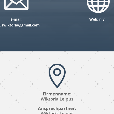


E-mail:
Web: n.v.
puswiktoria@gmail.com

Firmenname:
Wiktoria Leipus
Ansprechpartner:
Wiktoria Leipus