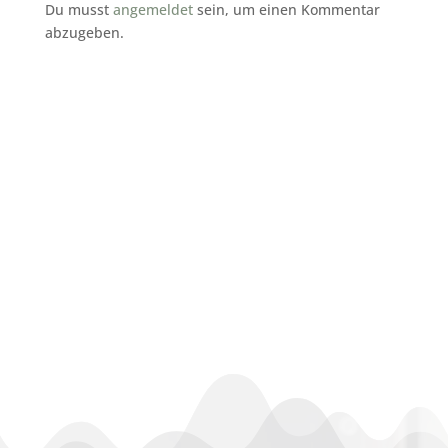
Du musst
angemeldet
sein, um einen Kommentar
abzugeben.
subunternehmer gesucht reinigung
Bad Krozingen
Sopaj Bad Krozingen
nachunternehmer gebäudereinigung
Bad Krozingen