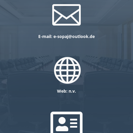

E-mail: e-sopaj@outlook.de

Web: n.v.
