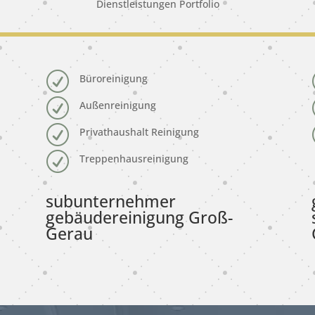
Dienstleistungen Portfolio
R
Büroreinigung
R
Außenreinigung
R
Privathaushalt Reinigung
R
Treppenhausreinigung
subunternehmer
gebäudereinigung Groß-
Gerau