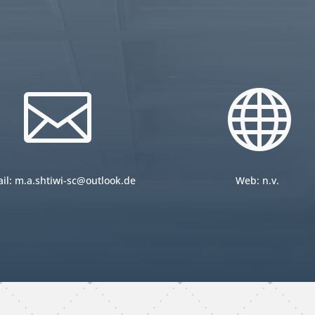


il:
m.a.shtiwi-sc@outlook.de
Web: n.v.