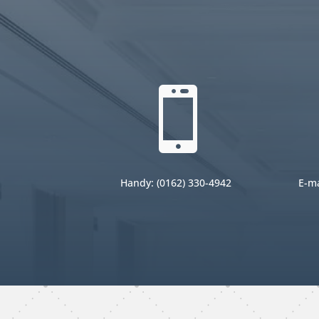

Handy: (0
162)
330-4942
E-ma