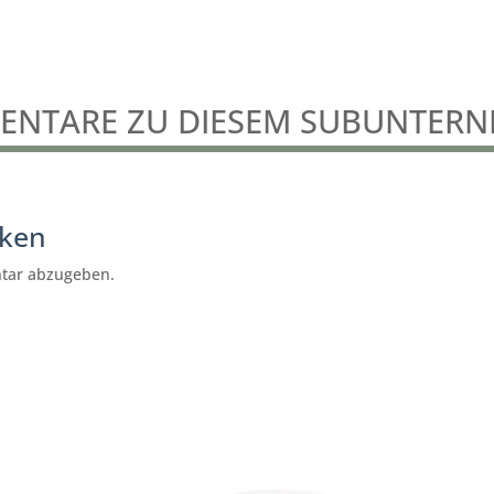
NTARE ZU DIESEM SUBUNTER
cken
tar abzugeben.
S&K Putzhilfe köln