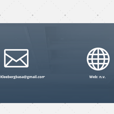
subunternehmer
gebäudereinigung
köln


: Kleebergbasa@gmail.com
Web: n.v.