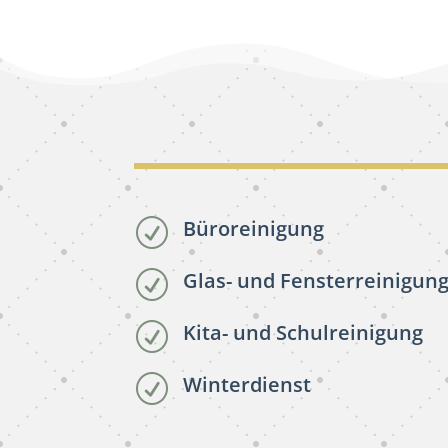
Büroreinigung
R
Glas- und Fensterreinigun
R
Kita- und Schulreinigung
R
Winterdienst
R