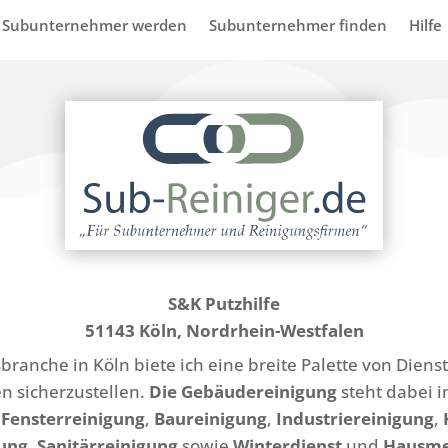
Subunternehmer werden
Subunternehmer finden
Hilfe
S&K Putzhilfe
51143 Köln, Nordrhein-Westfalen
ranche in Köln biete ich eine breite Palette von Diens
 sicherzustellen.
Die Gebäudereinigung
steht dabei i
 Fensterreinigung
,
Baureinigung
,
Industriereinigung
,
ung
,
Sanitärreinigung
sowie
Winterdienst
und
Hausme