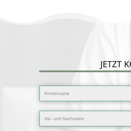
JETZT
K