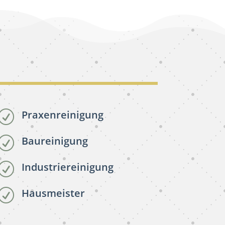
Praxenreinigung
R
Baureinigung
R
Industriereinigung
R
Hausmeister
R