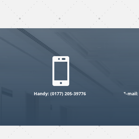
subunternehmer
reinigung
köln

Handy: (0177) 205-39776
E-mail