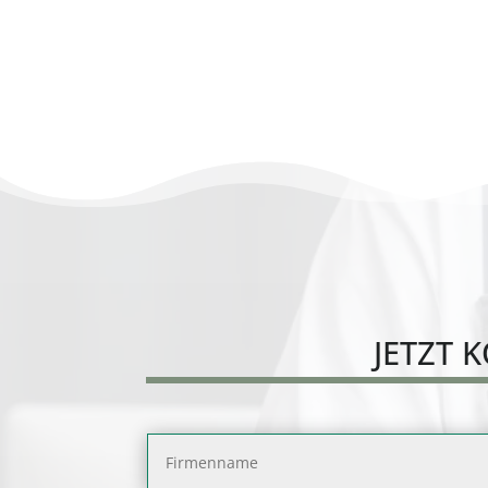
reinigung
Rhein-Neckar-Kreis
JETZT
K