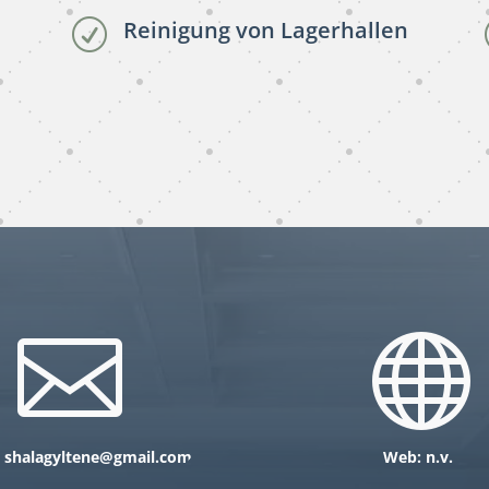
Reinigung von Lagerhallen
R
subunternehmer
gebäudereinigung Rhein-
Neckar-Kreis


:
shalagyltene@gmail.com
Web: n.v.