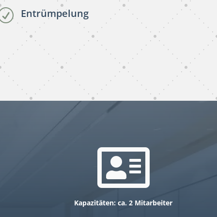
Entrümpelung
R
gebäudereinigung
subunternehmer Rhein-
Neckar-Kreis

Kapazitäten: ca. 2 Mitarbeiter