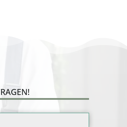
gebäudereinigung
Rhein-Neckar-
Kreis
FRAGEN!