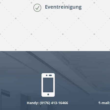
Eventreinigung
R
subunternehmer
reinigung Rhein-Neckar-
Kreis

Handy: (0
176)
413-16466
E-mail