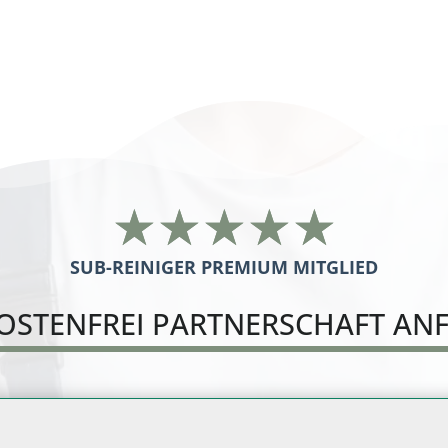
Familienservice Rhein-Neckar-
Kreis
☆
☆
☆
☆
☆
SUB-REINIGER PREMIUM MITGLIED
OSTENFREI PARTNERSCHAFT AN