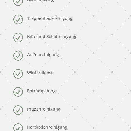
R
R
Treppenhausreinigung
R
Kita- und Schulreinigung
R
Außenreinigung
R
Winterdienst
R
Entrümpelung
R
Praxenreinigung
R
Hartbodenreinigung