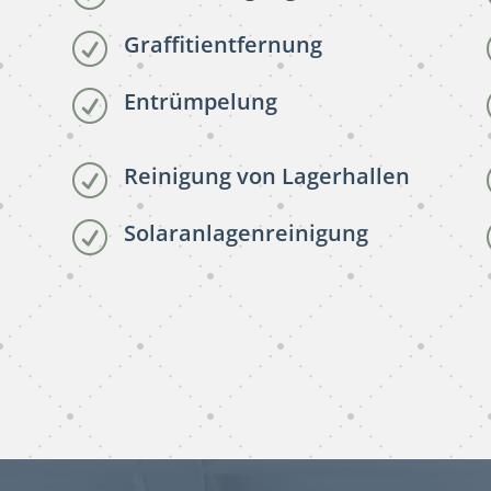
Graffitientfernung
R
Entrümpelung
R
Reinigung von Lagerhallen
R
Solaranlagenreinigung
R
subunternehmer
gebäudereinigung Göttingen