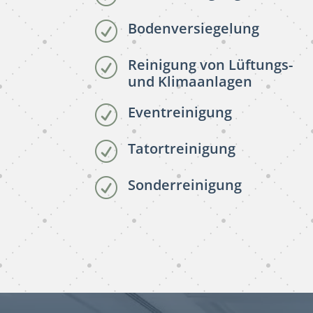
Bodenversiegelung
R
Reinigung von Lüftungs-
R
und Klimaanlagen
Eventreinigung
R
Tatortreinigung
R
Sonderreinigung
R
subunternehmer
reinigung Göttingen