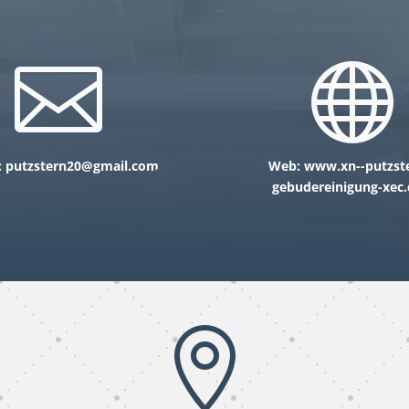


:
putzstern20@gmail.com
Web: www.xn--putzst
gebudereinigung-xec.
