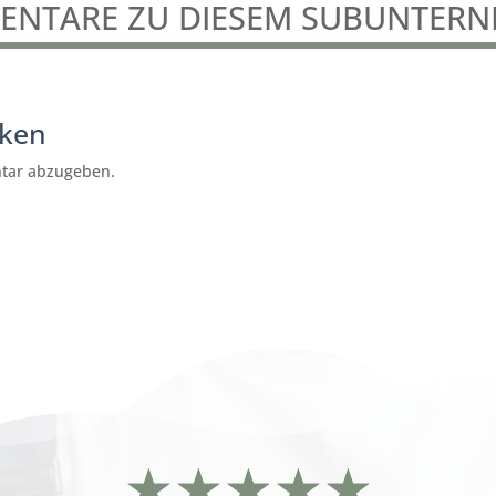
NTARE ZU DIESEM SUBUNTER
cken
tar abzugeben.
Putzstern
Göttingen
☆
☆
☆
☆
☆