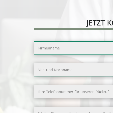
JETZT
K