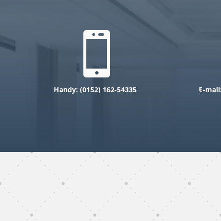

Handy: (0
152) 162-54335
E-mail