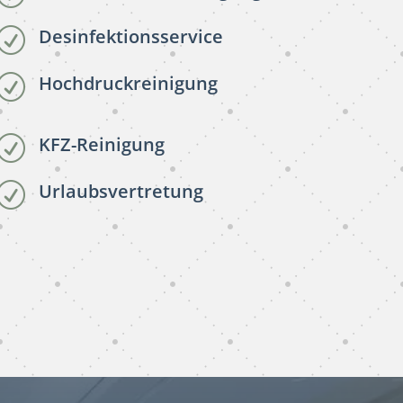
Desinfektionsservice
R
Hochdruckreinigung
R
KFZ-Reinigung
R
Urlaubsvertretung
R
gebäudereinigung
subunternehmer Göttingen