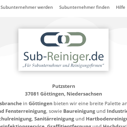
Subunternehmer werden
Subunternehmer finden
Hilfe
Putzstern
37081 Göttingen, Niedersachsen
gsbranche
in
Göttingen
bieten wir eine breite Palette a
nd Fensterreinigung
, sowie
Baureinigung
und
Industri
Schulreinigung
,
Sanitärreinigung
und
Hartbodenreinig
sinfektionsservice
,
Graffitientfernung
und
Hochdruc