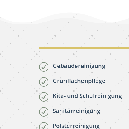
Gebäudereinigung
R
Grünflächenpflege
R
Kita- und Schulreinigung
R
Sanitärreinigung
R
Polsterreinigung
R