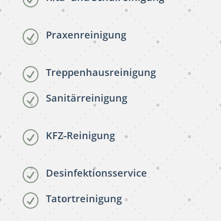
Praxenreinigung
R
Treppenhausreinigung
R
Sanitärreinigung
R
KFZ-Reinigung
R
Desinfektionsservice
R
Tatortreinigung
R