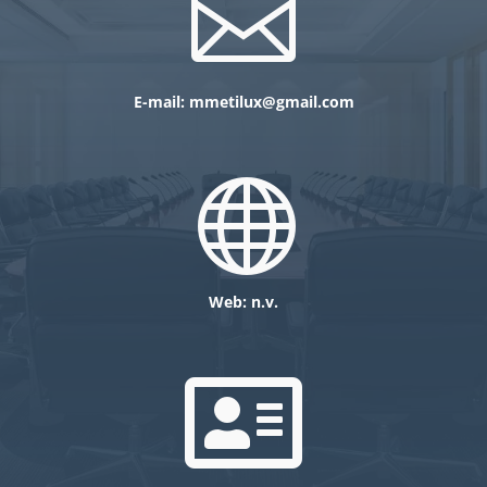

E-mail:
mmetilux@gmail.com

Web: n.v.
