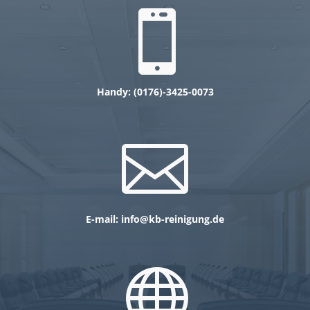

Handy: (0
176)-3425-0073

E-mail:
info@kb-reinigung.de
