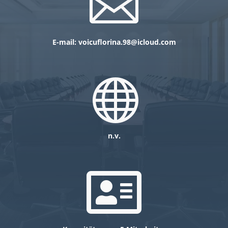

E-mail: voicuflorina.98@icloud.com

n.v.
