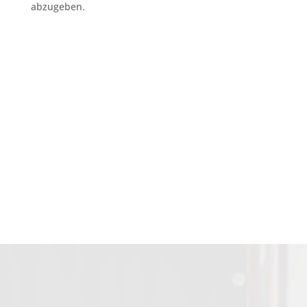
abzugeben.
subunternehmer gesucht reinigung
Berlin
Home Fresh Reinigung &HomeCare
Transpor
Berlin
nachunternehmer gebäudereinigung
Berlin