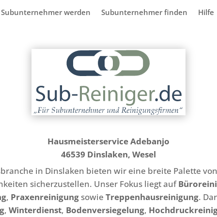
Subunternehmer werden
Subunternehmer finden
Hilfe
Hausmeisterservice Adebanjo
46539
Dinslaken, Wesel
ranche in Dinslaken bieten wir eine breite Palette vo
keiten sicherzustellen. Unser Fokus liegt auf
Bürorein
ng
,
Praxenreinigung
sowie
Treppenhausreinigung
. Da
g
,
Winterdienst
,
Bodenversiegelung
,
Hochdruckreini