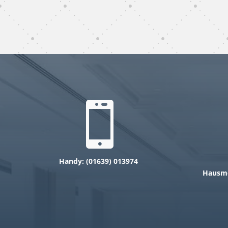
subunternehmer
reinigung Dinslaken

Handy: (0
1639)
013974
Hausme