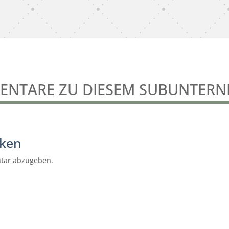
NTARE ZU DIESEM SUBUNTER
cken
tar abzugeben.
Hausmeisterservice Adebanjo
Dinslaken