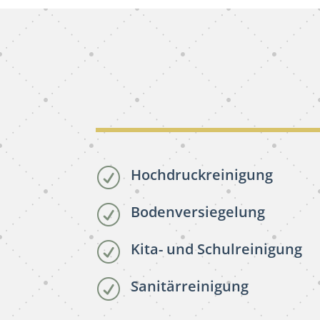
Hochdruckreinigung
R
Bodenversiegelung
R
Kita- und Schulreinigung
R
Sanitärreinigung
R