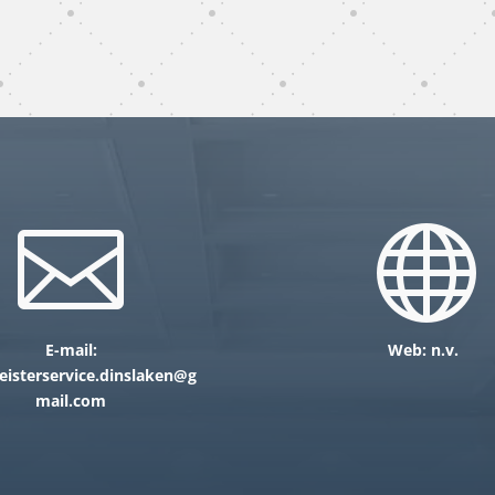
subunternehmer
gebäudereinigung Dinslaken


E-mail:
Web: n.v.
isterservice.dinslaken@g
mail.com