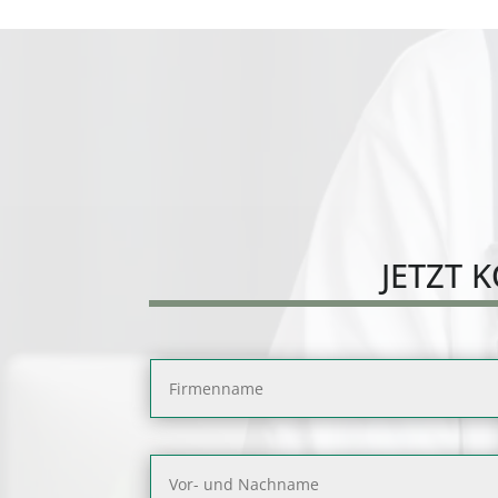
JETZT
K