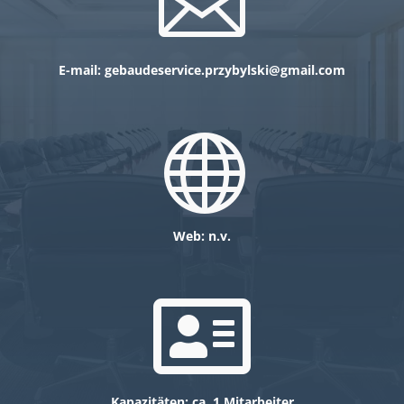

E-mail: gebaudeservice.przybylski@gmail.com

Web: n.v.

Kapazitäten: ca. 1 Mitarbeiter