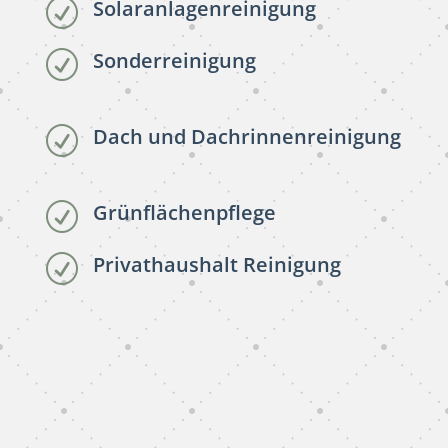
Solaranlagenreinigung
R
Sonderreinigung
R
Dach und Dachrinnenreinigung
R
Grünflächenpflege
R
Privathaushalt Reinigung
R
subunternehmer reinigung
Märkisch Oderland