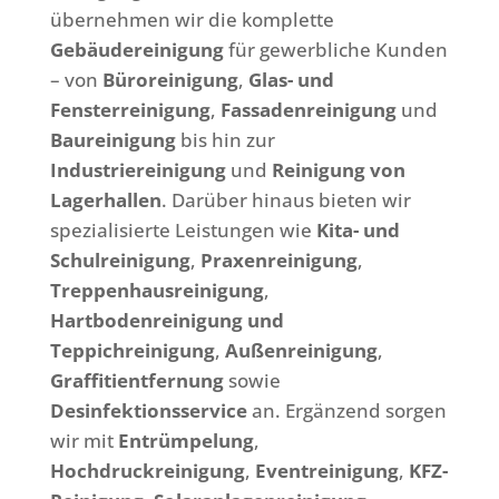
übernehmen wir die komplette
Gebäudereinigung
für gewerbliche Kunden
– von
Büroreinigung
,
Glas- und
Fensterreinigung
,
Fassadenreinigung
und
Baureinigung
bis hin zur
Industriereinigung
und
Reinigung von
Lagerhallen
. Darüber hinaus bieten wir
spezialisierte Leistungen wie
Kita- und
Schulreinigung
,
Praxenreinigung
,
Treppenhausreinigung
,
Hartbodenreinigung und
Teppichreinigung
,
Außenreinigung
,
Graffitientfernung
sowie
Desinfektionsservice
an. Ergänzend sorgen
wir mit
Entrümpelung
,
Hochdruckreinigung
,
Eventreinigung
,
KFZ-