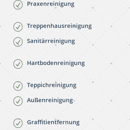
Praxenreinigung
R
Treppenhausreinigung
R
Sanitärreinigung
R
Hartbodenreinigung
R
Teppichreinigung
R
Außenreinigung
R
Graffitientfernung
R