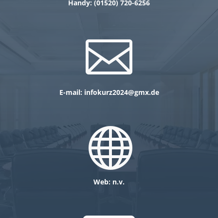
Handy: (0
1520)
720-6256

E-mail:
infokurz2024@gmx.de

Web: n.v.