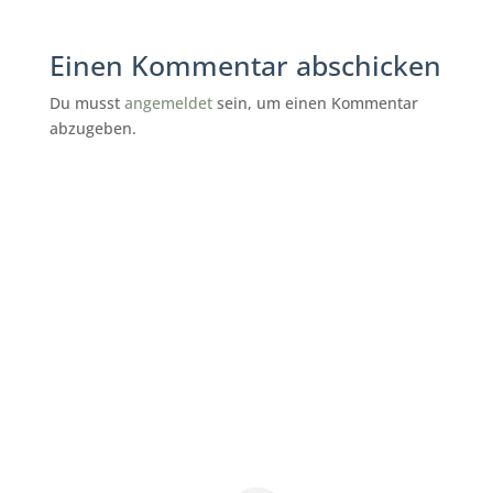
Einen Kommentar abschicken
Du musst
angemeldet
sein, um einen Kommentar
abzugeben.
subunternehmer gesucht reinigung
Rhein-Neckar-Kreis
Gebäudereinigung-Kurz
Rhein-Neckar-Kreis
nachunternehmer gebäudereinigung
Rhein-Neckar-Kreis