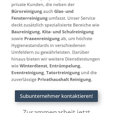
private Kunden, die neben der
Büroreinigung
auch
Glas- und
Fensterreinigung
umfasst. Unser Service
deckt zusätzlich spezialisierte Bereiche wie
Baureinigung
,
Kita- und Schulreinigung
sowie
Praxenreinigung
ab, um höchste
Hygienestandards in verschiedenen
Umfeldern zu gewährleisten. Darüber
hinaus bieten wir weitere Dienstleistungen
wie
Winterdienst
,
Entrümpelung
,
Eventreinigung
,
Tatortreinigung
und die
zuverlässige
Privathaushalt Reinigung
.
Subunternehmer kontaktieren!
Zusammenarbeit jetzt