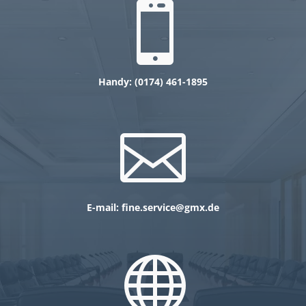

Handy: (
0174)
461-1895

E-mail:
fine.service@gmx.de
