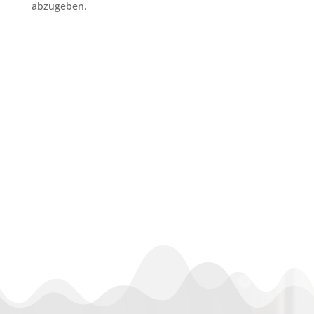
abzugeben.
subunternehmer gesucht reinigung
Bremen
Feist Gebäudeservice Bremen
nachunternehmer gebäudereinigung
Bremen