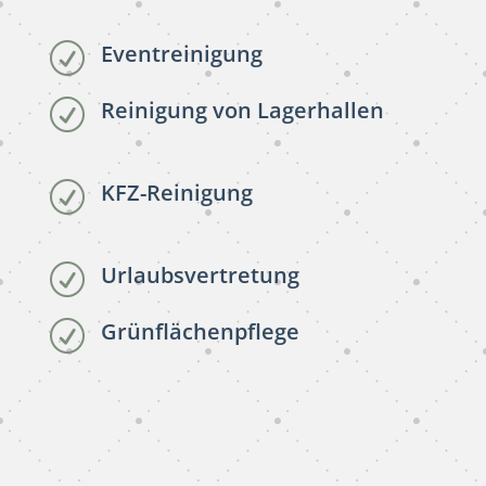
Eventreinigung
R
Reinigung von Lagerhallen
R
KFZ-Reinigung
R
Urlaubsvertretung
R
Grünflächenpflege
R
subunternehmer reinigung
Bad Krozingen