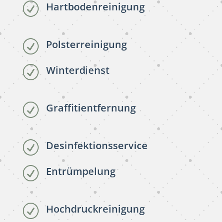
Hartbodenreinigung
R
Polsterreinigung
R
Winterdienst
R
Graffitientfernung
R
Desinfektionsservice
R
Entrümpelung
R
Hochdruckreinigung
R