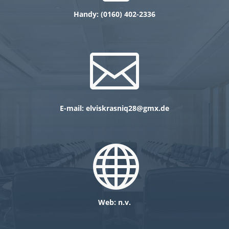
Handy: (0160) 402-2336

E-mail: elviskrasniq28@gmx.de

Web: n.v.