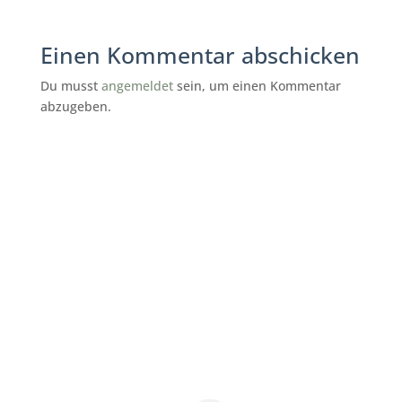
Einen Kommentar abschicken
Du musst
angemeldet
sein, um einen Kommentar
abzugeben.
subunternehmer gesucht reinigung
Bad Zwischenahn
CleanRight-Gebäudereinigung
Bad
Zwischenahn
nachunternehmer gebäudereinigung
Bad Zwischenahn