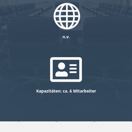

n.v.

Kapazitäten: ca. 6 Mitarbeiter