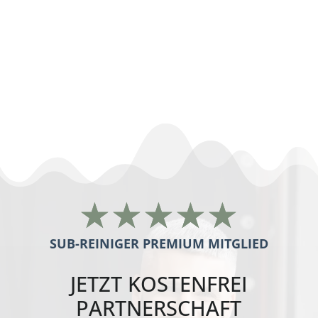
Blitz-Haus
Tornesch
nachunternehmer gebäudereinigung
Tornesch
☆
☆
☆
☆
☆
SUB-REINIGER PREMIUM MITGLIED
JETZT
KOSTENFREI
PARTNERSCHAFT